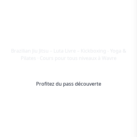
Le Dojo Wavre
Brazilian Jiu Jitsu – Luta Livre – Kickboxing - Yoga &
Pilates · Cours pour tous niveaux à Wavre
Profitez du pass découverte