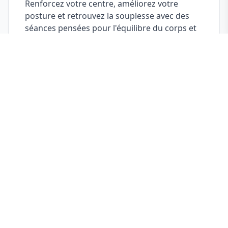
Renforcez votre centre, améliorez votre
posture et retrouvez la souplesse avec des
séances pensées pour l'équilibre du corps et
de l'esprit. Les pratiques de Pilates et de Yoga
s'intègrent parfaitement à l'entraînement aux
arts martiaux ou à la remise en forme douce.
Réserver maintenant
Coaching personnel
Seul ou en petit groupe, bénéficiez d'un
accompagnement sur mesure, adapté à vos
objectifs. Que vous cherchiez à progresser
plus vite, à retrouver la forme ou à
perfectionner votre technique, nos coachs