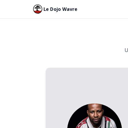
Le Dojo Wavre
U